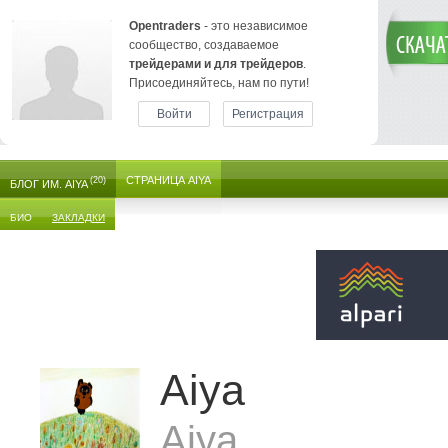
Opentraders
- это независимое
сообщество, создаваемое
трейдерами и для трейдеров
.
Присоединяйтесь, нам по пути!
Войти
Регистрация
СТРАНИЦА AIYA
(20)
БЛОГ ИМ. AIYA
БИО
ЗАКЛАДКИ
Aiya
Aiya